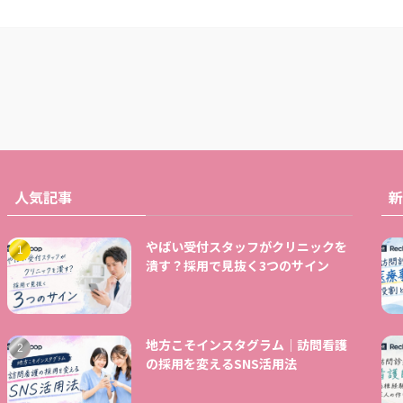
人気記事
新
やばい受付スタッフがクリニックを
潰す？採用で見抜く3つのサイン
地方こそインスタグラム｜訪問看護
の採用を変えるSNS活用法