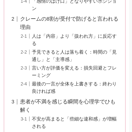
「感情のはけ口」となりやすいポジショ
ン
クレームの8割が受付で防げると言われる
理由
人は「内容」より「扱われ方」に反応す
る
予見できると人は落ち着く：時間の「見
通し」と「主導感」
言い方が評価を変える：損失回避とフレ
ーミング
最後の一言が全体を上書きする：終わり
良ければ感
患者が不満を感じる瞬間を心理学でひも
解く
不安が高まると「些細な違和感」が増幅
される