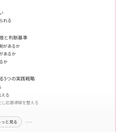
い
られる
徴と判断基準
制があるか
があるか
るか
る5つの実践戦略
る
伝える
化し応募導線を整える
もっと見る